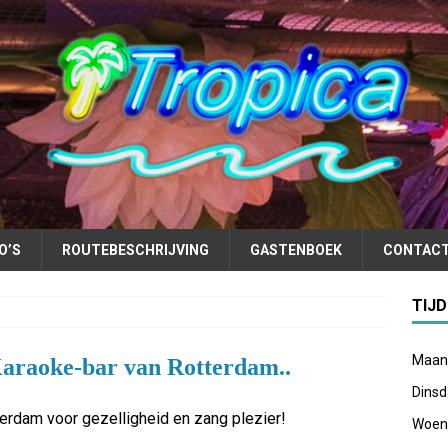
O’S
ROUTEBESCHRIJVING
GASTENBOEK
CONTACT
TIJ
Maan
Karaoke-bar van Rotterdam
..
Dins
terdam voor gezelligheid en zang plezier!
Woen