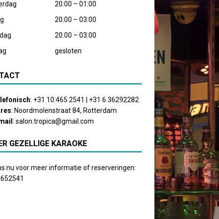
erdag
20:00 – 01:00
ag
20:00 – 03:00
rdag
20:00 – 03:00
ag
gesloten
TACT
lefonisch
: +31 10 465 2541 | +31 6 36292282
res
: Noordmolenstraat 84, Rotterdam
mail
:
salon.tropica@gmail.com
ER GEZELLIGE KARAOKE
ns nu voor meer informatie of reserveringen:
4652541