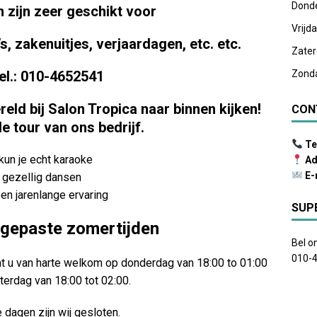
Dond
 zijn zeer geschikt voor
Vrijd
’s,
zakenuitjes, verjaardagen,
etc. etc.
Zate
el.: 010-4652541
Zond
eld bij Salon Tropica naar binnen kijken!
CON
de tour van ons bedrijf.
Te
kun je echt karaoke
Ad
E-
 gezellig dansen
en jarenlange ervaring
SUP
ngepaste zomertijden
Bel o
010-
nt u van harte welkom op donderdag van 18:00 to 01:00
aterdag van 18:00 tot 02:00.
 dagen zijn wij gesloten.